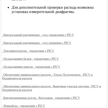
Для дополнительной проверки расхода возможна
установка измерительной диафрагмы.
Центральный кондиционер - узел управления с PICV
Центральный кондиционер - узел смешения с PICV
Тепловентилятор - управление с PICV
Охлаждающие балки - управление с PICV
Охлаждающие панели - управление с PICV
Обеспечение минимального расхода – Тепло-/Холодоцентр - PICV и
Ограничители расхода
Обеспечение минимального расхода - Конечные участки системы - PICV и
Ограничители расхода
Конденсационные котлы - Котельная - управление с PICV
Фанкойлы - управление с PICV