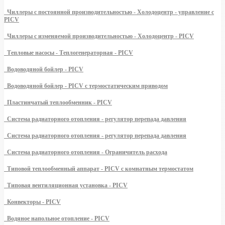
Чиллеры с постоянной производительностью - Холодоцентр - управление с
PICV
Чиллеры с изменяемой производительностью - Холодоцентр - PICV
Тепловые насосы - Теплогенераторная - PICV
Водоводяной бойлер - PICV
Водоводяной бойлер - PICV с термостатическим приводом
Пластинчатый теплообменник - PICV
Система радиаторного отопления - регулятор перепада давления
Система радиаторного отопления - регулятор перепада давления
Система радиаторного отопления - Ограничитель расхода
Типовой теплообменный аппарат - PICV с комнатным термостатом
Типовая вентиляционная установка - PICV
Конвекторы - PICV
Водяное напольное отопление - PICV