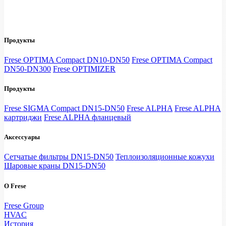
Продукты
Frese OPTIMA Compact DN10-DN50
Frese OPTIMA Compact
DN50-DN300
Frese OPTIMIZER
Продукты
Frese SIGMA Compact DN15-DN50
Frese ALPHA
Frese ALPHA
картриджи
Frese ALPHA фланцевый
Аксессуары
Сетчатые фильтры DN15-DN50
Теплоизоляционные кожухи
Шаровые краны DN15-DN50
О Frese
Frese Group
HVAC
История