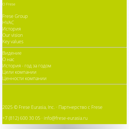
О Frese
Frese Group
HVAC
История
Our vision
Key values
Видение
О нас
История - год за годом
Цели компании
Ценности компании
2025 © Frese Eurasia, Inc. ·
Партнерство с Frese
+7 (812) 600 30 05 · info@frese-eurasia.ru