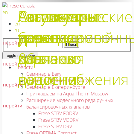
Аксессуары
Регуляторы
Аксессуары
Регуляторы
Регуляторы
Регулятор
Сантехнические
Статические
Готовые
en
en
ru
для
расхода
перепада
независимый
краны
балансировочн
узлы
перейти
горячего
давления
от
&
клапаны
обвязки
Toggle navigation
перейти
Новости
водоснабжения
давления
фитинги
Семинар в Баку
Семинар в Санкт-Петербурге
перейти
перейти
перейти
Семинар в Екатеринбурге
Приглашаем на Aqua-Therm Moscow
Расширение модельного ряда ручных
перейти
перейти
перейти
балансировочных клапанов
Frese STBV FODRV
Frese STBV VODRV
Frese STBV DRV
Frese OPTIMA Compact